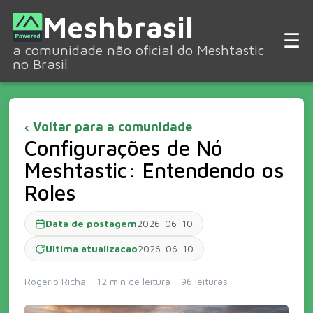
Meshbrasil
☰
a comunidade não oficial do Meshtastic
no Brasil
‹ Voltar para a comunidade
Configurações de Nó
Meshtastic: Entendendo os
Roles
Data de postagem
2026-06-10
Ultima atualizacao
2026-06-10
Rogerio Richa - 12 min de leitura
- 96 leituras