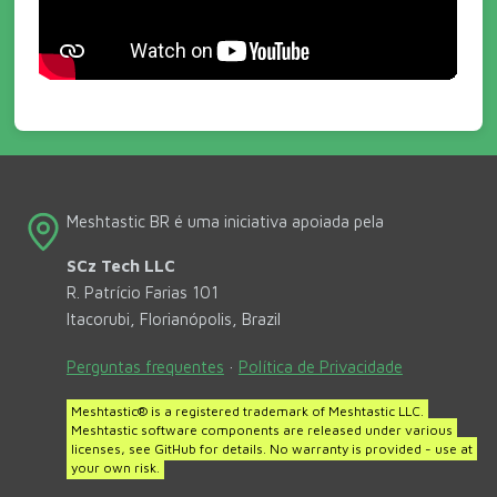
Meshtastic BR é uma iniciativa apoiada pela
SCz Tech LLC
R. Patrício Farias 101
Itacorubi, Florianópolis, Brazil
Perguntas frequentes
·
Política de Privacidade
Meshtastic® is a registered trademark of Meshtastic LLC.
Meshtastic software components are released under various
licenses, see GitHub for details. No warranty is provided - use at
your own risk.